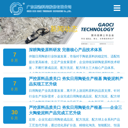
新闻动态
深耕陶瓷原料研发 完善核心产品技术体系
7
伴随日用陶瓷行业快速发展，市场对于陶瓷原料的稳定性、适配性
8 月
提出更高标准。立足产业发展需求，企业持续深耕陶瓷原料技术研
发，不断打磨成品泥、配方洗泥、配方球土三大核心产品体系。
企业聚焦下游陶瓷制造端的实际生产痛点，围绕泥料成型性能、烧
严控原料品质关口 夯实日用陶瓷生产根基 陶瓷泥料产
结表现、使用适配度开展技术攻关。结合不同陶瓷品类的生产工艺
7
品实现工艺升级
特点，持续优化原料配方方案，对产品性能做针对性调试，以此匹
8 月
配多样化的日用陶瓷生产加工要求。 坚持以研发驱动产品迭代，
日用陶瓷产业高质量发展，离不开上游泥料原料的品质支撑。针对
企业不断打磨完善原料产品矩阵。一方面夯实产品质量底线，…
行业生产实际需求，企业完成日用陶瓷成品泥、配方洗泥、配方球
土三大陶瓷泥料产品工艺迭代升级工作。 在生产环节，企业从原
严控原料品质关口 夯实日用陶瓷生产根基——企业三
料源头着手，优化原矿分选流程，推进精细化淘洗作业，落实智能
30
大陶瓷泥料产品完成工艺升级
配比、恒温陈腐整套生产流程改造。通过全流程工艺优化，进一步
6 月
稳定泥料的可塑性、烧结性能，降低原料杂质带来的生产缺陷，为
近期，企业完成日用陶瓷成品泥、配方洗泥、配方球土全系列产品
下游陶瓷生产厂家提供稳定性更强的原料保障。 原料品质是陶瓷
工艺迭代升级，通过优化原矿分选、精细化淘洗、智能配比、恒温