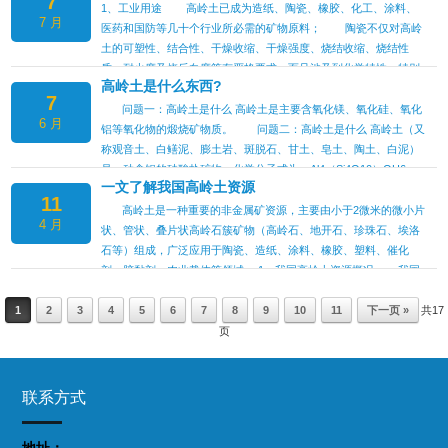
7
分广泛，主要用于造纸、陶瓷和耐火材料，其次用于涂料、橡胶填
1、工业用途 高岭土已成为造纸、陶瓷、橡胶、化工、涂料、
7 月
料、搪瓷釉料和白水泥原料，少量用于塑料、油漆、颜料、砂轮、
医药和国防等几十个行业所必需的矿物原料； 陶瓷不仅对高岭
铅笔、日用化妆品、肥皂、农药、医药、纺织、石油、化工、建…
土的可塑性、结合性、干燥收缩、干燥强度、烧结收缩、烧结性
质、耐火度及烧后白度等有严格要求，而且涉及到化学特性，特别
高岭土是什么东西?
是铁、钛、铜、铬、锰等致色元素的存在，使烧后白度降低，产生
7
斑点。 2、食用 在旧社会…
问题一：高岭土是什么 高岭土是主要含氧化镁、氧化硅、氧化
6 月
铝等氧化物的煅烧矿物质。 问题二：高岭土是什么 高岭土（又
称观音土、白鳝泥、膨土岩、斑脱石、甘土、皂土、陶土、白泥）
是一种含铝的硅酸盐矿物，化学分子式为：Al4（Si4O10）OH6，
一文了解我国高岭土资源
除Al2O3外，还含SiO2，外观呈白色软泥状，颗粒细腻，状似面
11
粉。高岭土是一种重要的非金属矿产，与云母、石英、碳酸钙并称
高岭土是一种重要的非金属矿资源，主要由小于2微米的微小片
4 月
为四大非金属矿，为制…
状、管状、叠片状高岭石簇矿物（高岭石、地开石、珍珠石、埃洛
石等）组成，广泛应用于陶瓷、造纸、涂料、橡胶、塑料、催化
剂、胶黏剂、农业载体等领域。 1、我国高岭土资源概况 我国
高岭土资源丰富，但以砂质高岭土为主，品位较低，只适合生产陶
1
2
3
瓷和砖瓦等产品；而用于造纸级精制水洗高岭土的矿石储量只占总
4
5
6
7
8
9
10
11
下一页 »
共17
储量6%左右，主要集中在广东茂名…
页
联系方式