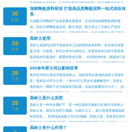
产品的根基，本次工艺升级，聚焦实际生产痛点，把品质管控…
陈腐整套生产流程，全面提升陶瓷泥料稳定性，为日用陶瓷制造企
深耕陶瓷原料研发 打造高品质陶瓷泥料一站式供应体
业提供更优质、低损耗的原料选择，助力陶瓷行业提质降本。 陶
30
系
瓷坯体的成型效果、成品成色、烧制合格率，核心取决于泥料品
6 月
质。本次升级针对三大主力产品分别做针对性工艺优化： 针对日用
为适配日用陶瓷产业高质量发展需求，企业持续深耕陶瓷原料领
陶瓷成品泥，升级多级除铁、真空练泥设备，降低泥料内金属杂质
域，优化日用陶瓷成品泥、配方洗泥、配方球土三大核心产品性
含量，优化陈腐周期，泥料可塑性、润滑度显著提升，成型时不易
能，凭借稳定的原料品质、成熟定制配方，为广大陶瓷生产厂家提
高岭土使用
出现起皮、断…
供可靠原料解决方案，助力陶瓷制品品质升级。 日用陶瓷成品泥
28
是面向餐具、茶具、家居装饰瓷等日用瓷生产打造的标准化原料，
高岭土是国内运用于造纸涂布上比较理想的原材料，其本身具有遮
8 月
经过精细化研磨、除铁、陈腐等多道工序加工，泥料可塑性强、收
盖力强、白度高、粒径分布均匀的特点。在造纸涂布过程中更容易
缩比例稳定，烧制后坯体细腻白净，无针孔、开裂等缺陷，适配滚
提高纸的印刷适性、吸墨性和光洁度。 在造纸的时候，根据自己实
压、注浆、手工拉坯等多种成型工艺，大幅降低厂家生产损耗，提
际情况先将高岭土进行预分散，或者根其它辅料一起放到搅拌池进
600余年窑火何以影响世界
升成品合格率…
行分散。一般在预分散过程中的时候只要添加一小点分散剂（聚丙
28
烯酸钠或者其它有机分散剂）就可以达到预期的效果。然后再将预
离市区约50公里的浮梁县高岭山，花岗岩风化形成的高岭土资源丰
7 月
分散好的白料和别的造纸涂布助剂一起添加进行备料等候使用。现
富，面积近10平方公里。一条长约7公里的古道蜿蜒其中，没有古
在国内用得最多的可以应用于造纸涂布上面的就是广东茂名银华高
道的地方一脚踩下去可能就有沉陷感，沿途还能看到大小不一、内
岭土，该…
壁用砾石砌筑的长方形土坑。 “这些土坑就是古代矿工加工高
高岭土是什么东西
岭土留下的淘洗池，整座高岭山都被当年矿采的尾砂覆盖了。”浮梁
28
瑶里瓷业原料产区发掘点负责人、江西省文物考古研究院副研究馆
高岭土是一种非金属矿产，是一种以高岭石族粘土矿物为主的粘土
7 月
员李兆云说，当年，矿工们沿着古道，将淘洗完的原料挑运至山下
和粘土岩。因呈白色而又细腻，又称白云土。 因江西省景德镇高岭
码头，再转往各家瓷窑。而这种土也因山得名，贡献了世界制瓷业
村而得名。 其质纯的高岭土呈洁白细腻、松软土状，具有良好的可
通用白…
塑性和耐火性等理化性质。其矿物成分主要由高岭石、埃洛石、水
高岭土有什么作用？
云母、伊利石、蒙脱石以及石英、长石等矿物组成。高岭土用途十